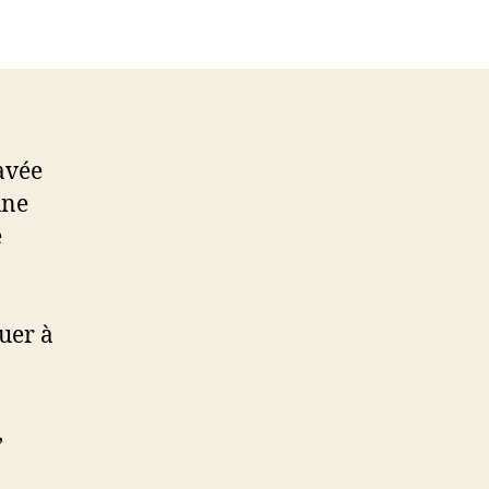
avée
une
e
uer à
,