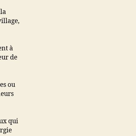
 la
illage,
ent à
œur de
les ou
leurs
eux qui
ergie