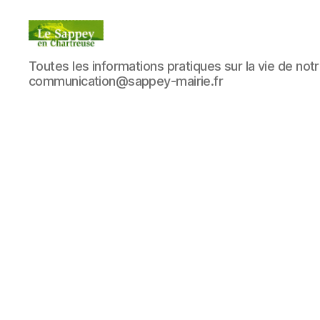
Blog
Toutes les informations pratiques sur la vie de notre
du
communication@sappey-mairie.fr
sappey
en
Chartreuse