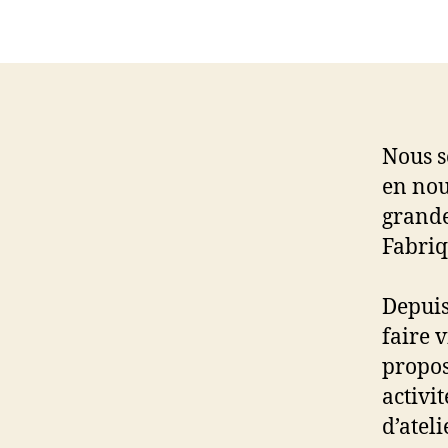
Nous s
en nou
grande
Fabriq
Depuis
faire 
propos
activit
d’atel