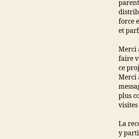
parent
distri
force 
et parf
Merci 
faire 
ce proj
Merci 
messag
plus c
visite
La rec
y part