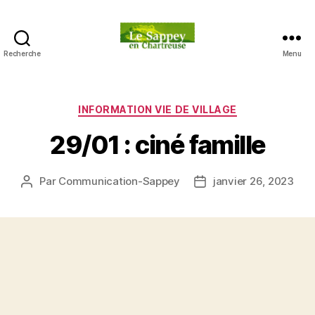
Recherche
Menu
Blog
du
sappey
en
Catégories
INFORMATION VIE DE VILLAGE
Chartreuse
29/01 : ciné famille
Par
Communication-Sappey
janvier 26, 2023
Auteur
Date
de
de
l’article
l’article