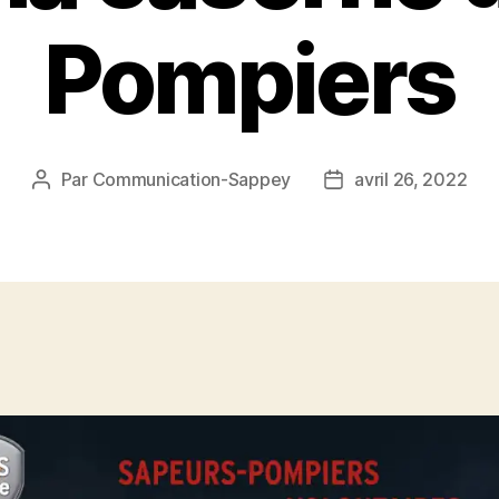
Pompiers
Par
Communication-Sappey
avril 26, 2022
Auteur
Date
de
de
l’article
l’article