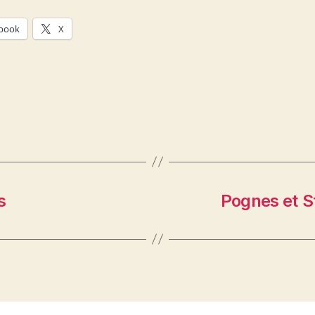
book
X
s
Pognes et S