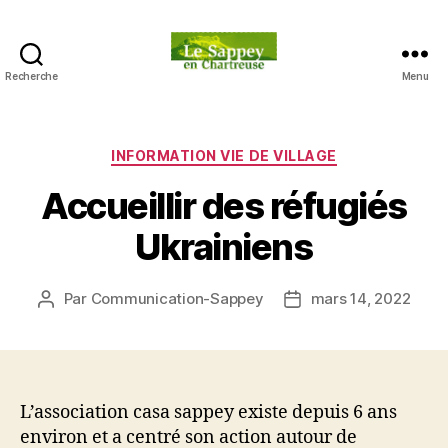
Recherche
Menu
Blog
du
sappey
en
Catégories
INFORMATION VIE DE VILLAGE
Chartreuse
Accueillir des réfugiés
Ukrainiens
Par
Communication-Sappey
mars 14, 2022
Auteur
Date
de
de
l’article
l’article
L’association casa sappey existe depuis 6 ans
environ et a centré son action autour de