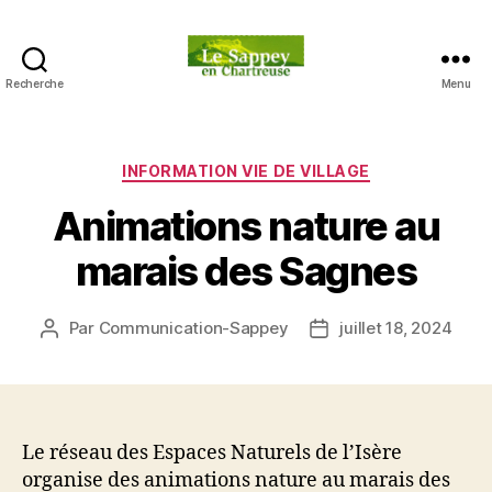
Recherche
Menu
Blog
du
sappey
en
Catégories
INFORMATION VIE DE VILLAGE
Chartreuse
Animations nature au
marais des Sagnes
Par
Communication-Sappey
juillet 18, 2024
Auteur
Date
de
de
l’article
l’article
Le réseau des Espaces Naturels de l’Isère
organise des animations nature au marais des