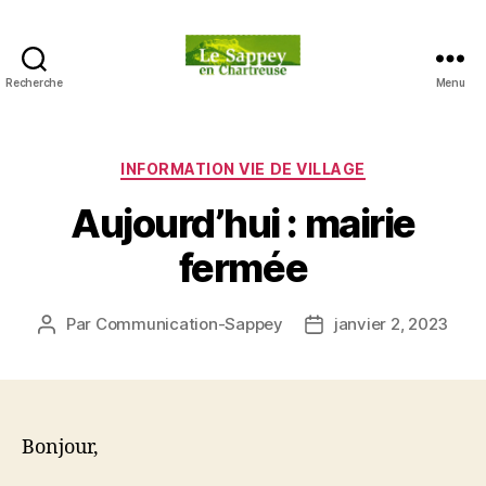
Recherche
Menu
Blog
du
sappey
en
Catégories
INFORMATION VIE DE VILLAGE
Chartreuse
Aujourd’hui : mairie
fermée
Par
Communication-Sappey
janvier 2, 2023
Auteur
Date
de
de
l’article
l’article
Bonjour,