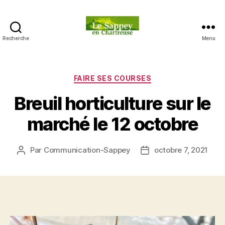
Recherche
Menu
Blog
du
sappey
en
Catégories
FAIRE SES COURSES
Chartreuse
Breuil horticulture sur le
marché le 12 octobre
Par
Communication-Sappey
octobre 7, 2021
Auteur
Date
de
de
l’article
l’article