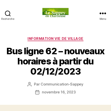
Recherche
Menu
Blog
du
sappey
en
Catégories
INFORMATION VIE DE VILLAGE
Chartreuse
Bus ligne 62 – nouveaux
horaires à partir du
02/12/2023
Par
Communication-Sappey
Auteur
de
novembre 16, 2023
Date
l’article
de
l’article