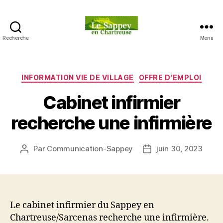
Recherche
Menu
Blog
du
sappey
en
Catégories
INFORMATION VIE DE VILLAGE
OFFRE D'EMPLOI
Chartreuse
Cabinet infirmier
recherche une infirmière
Par
Communication-Sappey
juin 30, 2023
Auteur
Date
de
de
l’article
l’article
Le cabinet infirmier du Sappey en
Chartreuse/Sarcenas recherche une infirmière.