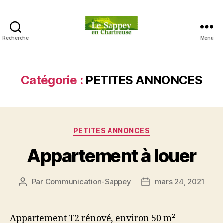
Recherche
Menu
Blog
du
sappey
en
Catégorie :
PETITES ANNONCES
Chartreuse
Catégories
PETITES ANNONCES
Appartement à louer
Par
Communication-Sappey
mars 24, 2021
Auteur
Date
de
de
l’article
l’article
Appartement T2 rénové, environ 50 m²