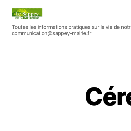
Blog
Toutes les informations pratiques sur la vie de notre
du
communication@sappey-mairie.fr
sappey
en
Chartreuse
Cér