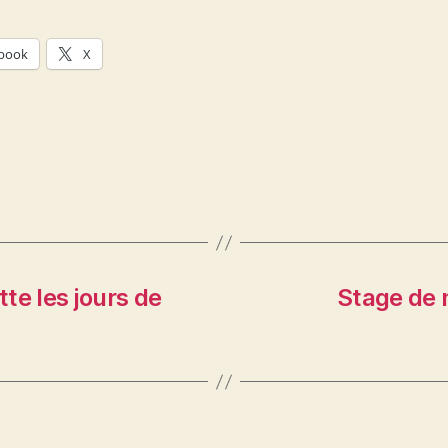
book
X
te les jours de
Stage de 