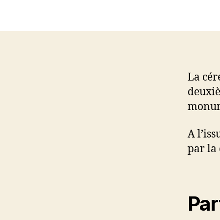
La cér
deuxiè
monum
A l’is
par la
Par