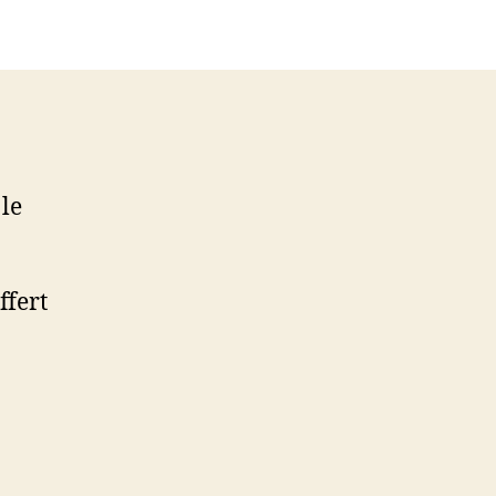
le
ffert