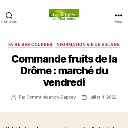
Recherche
Menu
Blog
du
sappey
en
Catégories
FAIRE SES COURSES
INFORMATION VIE DE VILLAGE
Chartreuse
Commande fruits de la
Drôme : marché du
vendredi
Par
Communication-Sappey
juillet 4, 2022
Auteur
Date
de
de
l’article
l’article