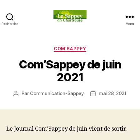
Recherche
Menu
Blog
du
sappey
en
Catégories
COM'SAPPEY
Chartreuse
Com’Sappey de juin
2021
Par
Communication-Sappey
mai 28, 2021
Auteur
Date
de
de
l’article
l’article
Le Journal Com’Sappey de juin vient de sortir.