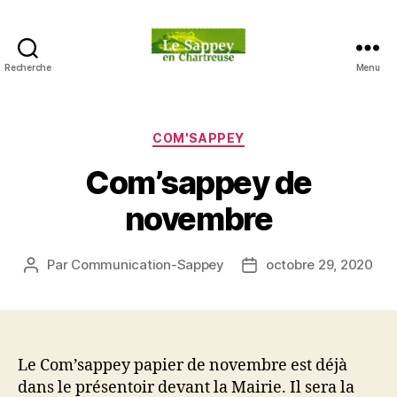
Recherche
Menu
Blog
du
sappey
en
Catégories
COM'SAPPEY
Chartreuse
Com’sappey de
novembre
Par
Communication-Sappey
octobre 29, 2020
Auteur
Date
de
de
l’article
l’article
Le Com’sappey papier de novembre est déjà
dans le présentoir devant la Mairie. Il sera la