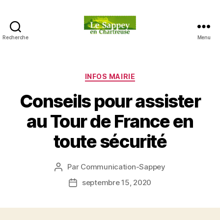
Recherche
Menu
Blog
du
sappey
en
Catégories
INFOS MAIRIE
Chartreuse
Conseils pour assister
au Tour de France en
toute sécurité
Par
Communication-Sappey
Auteur
de
septembre 15, 2020
Date
l’article
de
l’article