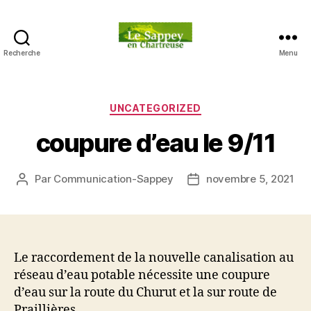
Recherche
Menu
Blog
du
sappey
en
Catégories
UNCATEGORIZED
Chartreuse
coupure d’eau le 9/11
Par
Communication-Sappey
novembre 5, 2021
Auteur
Date
de
de
l’article
l’article
Le raccordement de la nouvelle canalisation au
réseau d’eau potable nécessite une coupure
d’eau sur la route du Churut et la sur route de
Praillières.