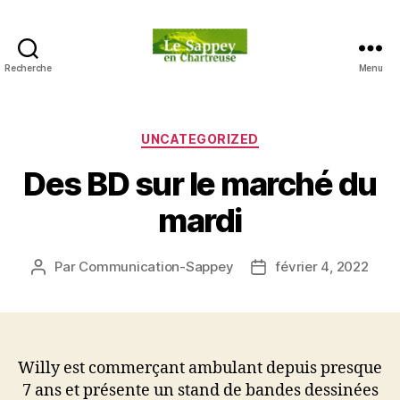
Recherche
Menu
Blog
du
sappey
en
Catégories
UNCATEGORIZED
Chartreuse
Des BD sur le marché du
mardi
Par
Communication-Sappey
février 4, 2022
Auteur
Date
de
de
l’article
l’article
Willy est commerçant ambulant depuis presque
7 ans et présente un stand de bandes dessinées