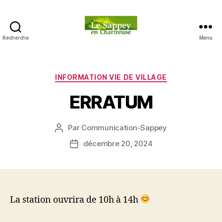
Recherche
Menu
Blog
du
sappey
en
Catégories
INFORMATION VIE DE VILLAGE
Chartreuse
ERRATUM
Par
Communication-Sappey
Auteur
de
décembre 20, 2024
Date
l’article
de
l’article
La station ouvrira de 10h à 14h