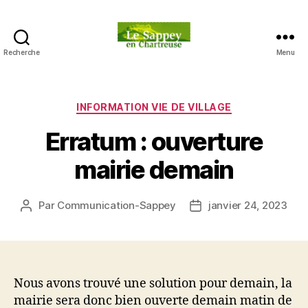
Recherche
Menu
Blog
du
sappey
en
Catégories
INFORMATION VIE DE VILLAGE
Chartreuse
Erratum : ouverture
mairie demain
Par
Communication-Sappey
janvier 24, 2023
Auteur
Date
de
de
l’article
l’article
Nous avons trouvé une solution pour demain, la
mairie sera donc bien ouverte demain matin de