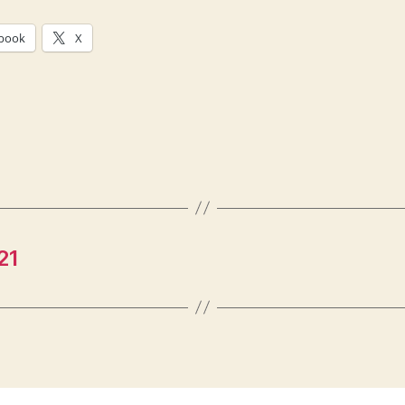
book
X
21