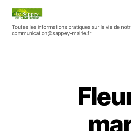
Blog
Toutes les informations pratiques sur la vie de notre
du
communication@sappey-mairie.fr
sappey
en
Chartreuse
Fleur
mar