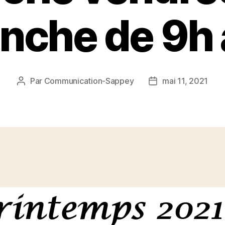
nche de 9h 
Par
Communication-Sappey
mai 11, 2021
Auteur
Date
de
de
l’article
l’article