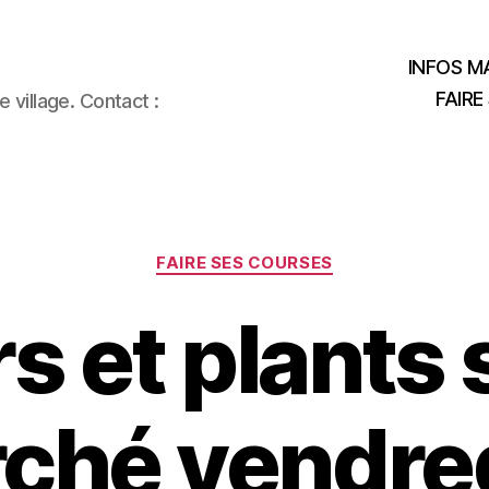
INFOS MA
FAIRE
 village. Contact :
Catégories
FAIRE SES COURSES
s et plants 
ché vendred