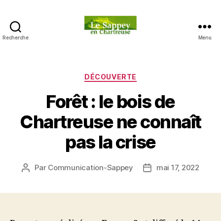
Recherche
Menu
Blog
du
sappey
en
Catégories
DÉCOUVERTE
Chartreuse
Forêt : le bois de
Chartreuse ne connaît
pas la crise
Par
Communication-Sappey
mai 17, 2022
Auteur
Date
de
de
l’article
l’article