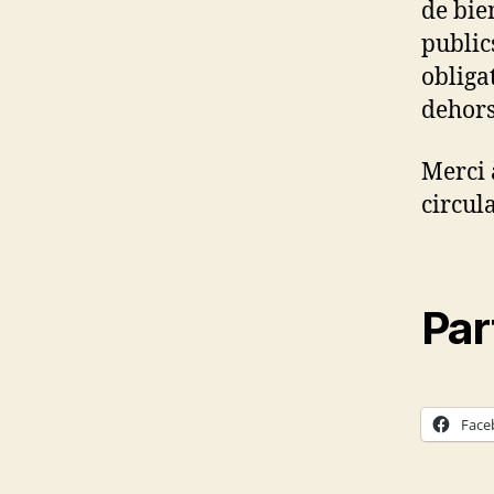
de bie
public
obliga
dehors
Merci 
circul
Par
Face