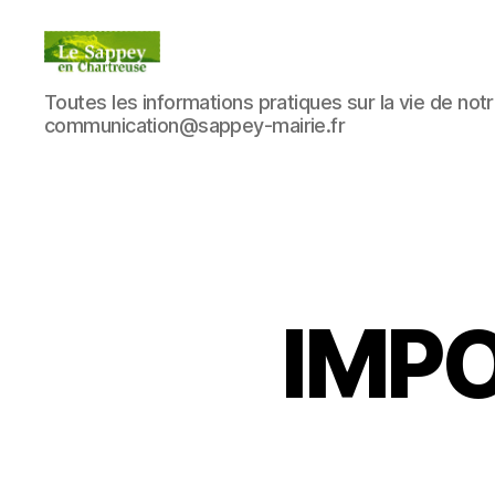
Blog
Toutes les informations pratiques sur la vie de notre
du
communication@sappey-mairie.fr
sappey
en
Chartreuse
IMP