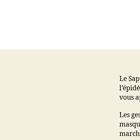
Le Sap
l’épid
vous a
Les ge
masque
marché