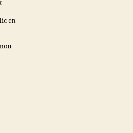
x
lic en
 non