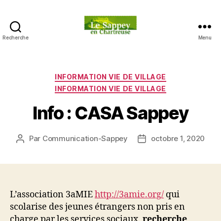
Recherche
Menu
Blog
du
sappey
en
Catégories
INFORMATION VIE DE VILLAGE
Chartreuse
INFORMATION VIE DE VILLAGE
Info : CASA Sappey
Par
Communication-Sappey
octobre 1, 2020
Auteur
Date
de
de
l’article
l’article
L’association 3aMIE
http://3amie.org/
qui
scolarise des jeunes étrangers non pris en
charge par les services sociaux,
recherche