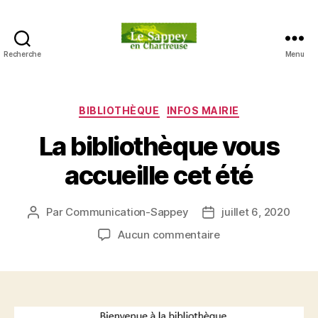
Recherche
Menu
Blog
du
sappey
en
Catégories
BIBLIOTHÈQUE
INFOS MAIRIE
Chartreuse
La bibliothèque vous
accueille cet été
Par
Communication-Sappey
juillet 6, 2020
Auteur
Date
de
de
sur
Aucun commentaire
l’article
l’article
La
bibliothèque
vous
accueille
cet