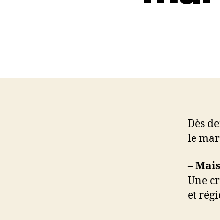
Dès de
le mar
–
Mais 
Une cr
et rég