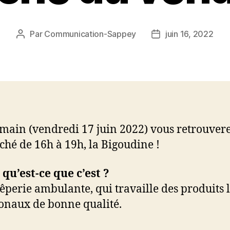
Par
Communication-Sappey
juin 16, 2022
Auteur
Date
de
de
l’article
l’article
main (vendredi 17 juin 2022) vous retrouvere
ché de 16h à 19h, la Bigoudine !
qu’est-ce que c’est ?
êperie ambulante, qui travaille des produits 
ionaux de bonne qualité.