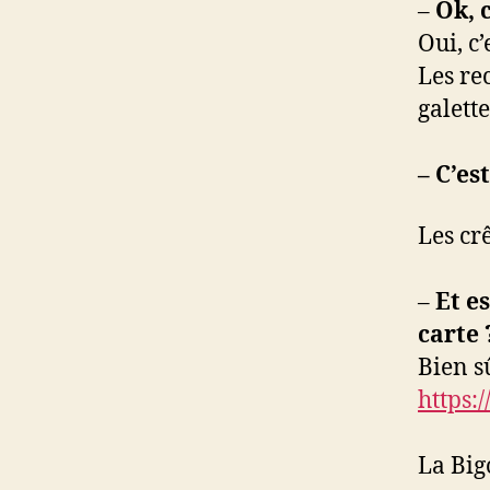
–
Ok, 
Oui, c
Les re
galett
– C’es
Les crê
–
Et es
carte
Bien sû
https:
La Big