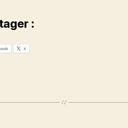
tager :
book
X