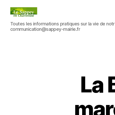
Blog
Toutes les informations pratiques sur la vie de notre
du
communication@sappey-mairie.fr
sappey
en
Chartreuse
La 
mar