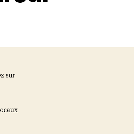
z sur
locaux