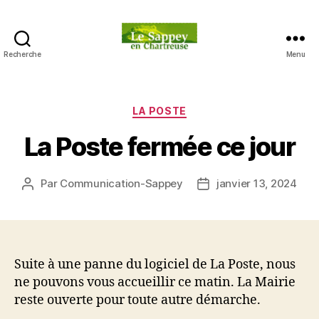
Recherche
Menu
Blog
du
sappey
en
Catégories
LA POSTE
Chartreuse
La Poste fermée ce jour
Par
Communication-Sappey
janvier 13, 2024
Auteur
Date
de
de
l’article
l’article
Suite à une panne du logiciel de La Poste, nous
ne pouvons vous accueillir ce matin. La Mairie
reste ouverte pour toute autre démarche.