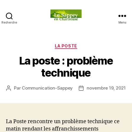
Recherche
Menu
Blog
du
sappey
en
Catégories
LA POSTE
Chartreuse
La poste : problème
technique
Par
Communication-Sappey
novembre 19, 2021
Auteur
Date
de
de
l’article
l’article
La Poste rencontre un problème technique ce
matin rendant les affranchissements