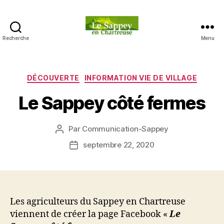
Recherche
Menu
Blog
du
sappey
en
Catégories
DÉCOUVERTE
INFORMATION VIE DE VILLAGE
Chartreuse
Le Sappey côté fermes
Par
Communication-Sappey
Auteur
de
septembre 22, 2020
Date
l’article
de
l’article
Les agriculteurs du Sappey en Chartreuse
viennent de créer la page Facebook «
Le