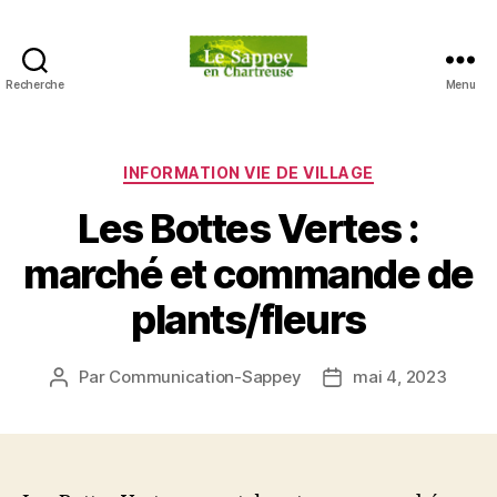
Recherche
Menu
Blog
du
sappey
en
Catégories
INFORMATION VIE DE VILLAGE
Chartreuse
Les Bottes Vertes :
marché et commande de
plants/fleurs
Par
Communication-Sappey
mai 4, 2023
Auteur
Date
de
de
l’article
l’article