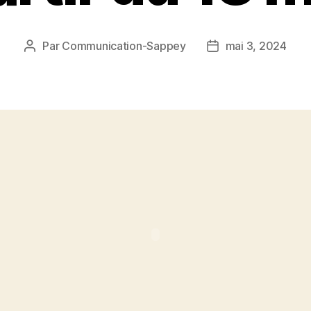
Par
Communication-Sappey
mai 3, 2024
Auteur
Date
de
de
l’article
l’article