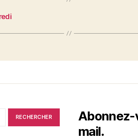
redi
Abonnez-vo
mail.