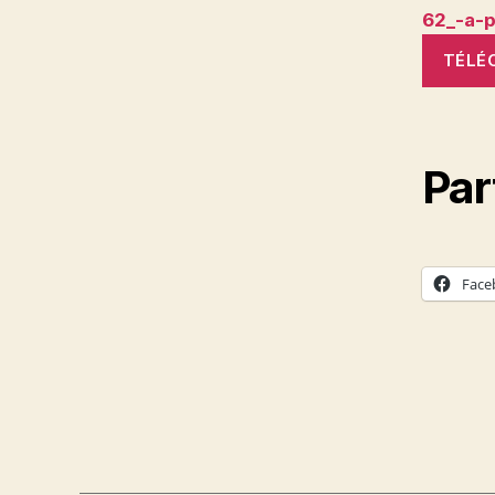
62_-a-p
TÉLÉ
Par
Face