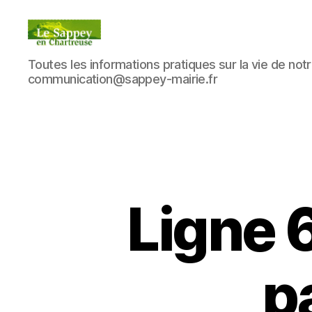
Blog
Toutes les informations pratiques sur la vie de notre
du
communication@sappey-mairie.fr
sappey
en
Chartreuse
Ligne 6
p