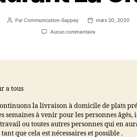
Par
Communication-Sappey
mars 20, 2020
Auteur
Date
de
de
sur
Aucun commentaire
l’article
l’article
Livraison
de
repas,
restaurant
La
Grange
r a tous
ontinuons la livraison à domicile de plats pr
es semaines à venir pour les personnes âgés, i
étravail ou toutes autres personnes qui en aur
tant que cela est nécessaires et possible .