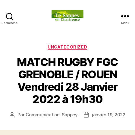
Recherche
Menu
Blog
du
sappey
en
Catégories
UNCATEGORIZED
Chartreuse
MATCH RUGBY FGC
GRENOBLE / ROUEN
Vendredi 28 Janvier
2022 à 19h30
Par
Communication-Sappey
janvier 19, 2022
Auteur
Date
de
de
l’article
l’article