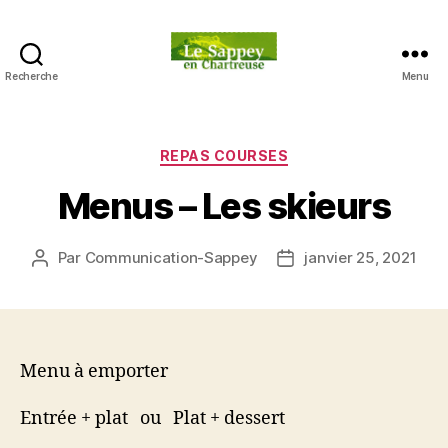
Recherche
Menu
Blog
du
sappey
en
Catégories
REPAS COURSES
Chartreuse
Menus – Les skieurs
Par
Communication-Sappey
janvier 25, 2021
Auteur
Date
de
de
l’article
l’article
Menu à emporter
Entrée + plat ou Plat + dessert