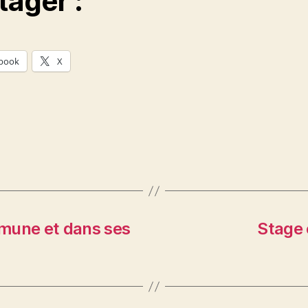
tager :
book
X
mune et dans ses
Stage 