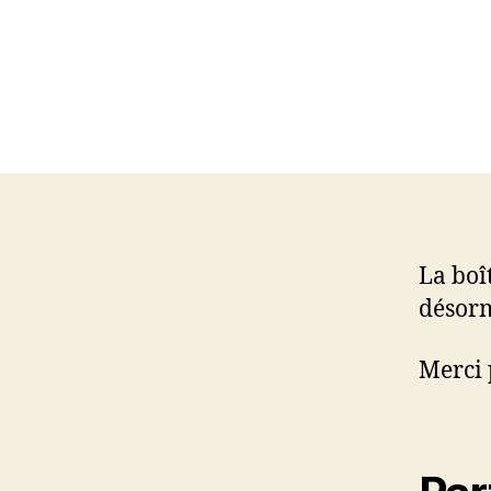
La boî
désorm
Merci 