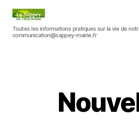
Blog
Toutes les informations pratiques sur la vie de notre
du
communication@sappey-mairie.fr
sappey
en
Chartreuse
Nouvell