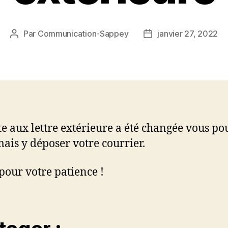
Par
Communication-Sappey
janvier 27, 2022
Auteur
Date
de
de
l’article
l’article
te aux lettre extérieure a été changée vous p
ais y déposer votre courrier.
pour votre patience !