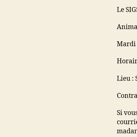
Le SIG
Animat
Mardi 
Horair
Lieu :
Contra
Si vou
courri
madame