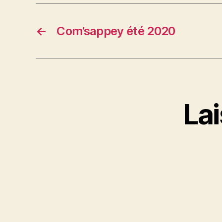
←
Com’sappey été 2020
La