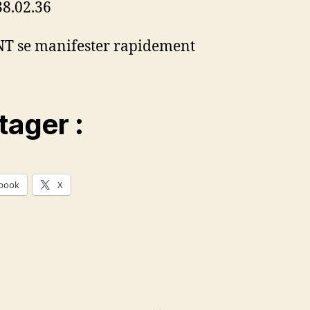
38.02.36
T se manifester rapidement
tager :
book
X