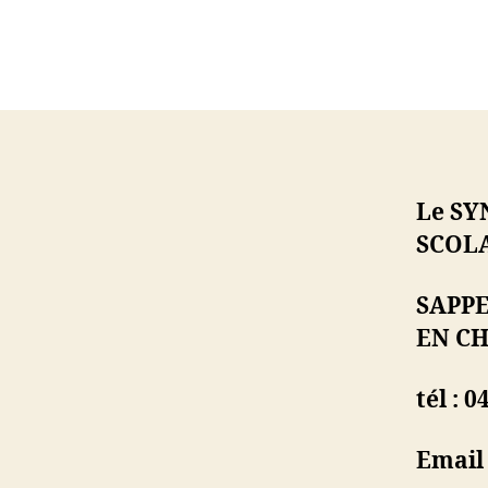
Le S
SCOL
SAPP
EN C
tél : 0
Email