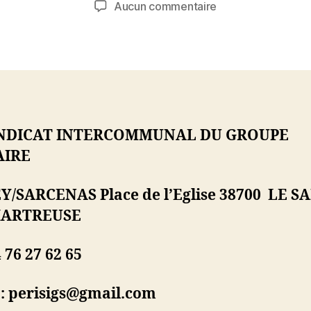
sur
Aucun commentaire
l’article
l’article
Offre
d’emploi
à
l’année
YNDICAT INTERCOMMUNAL DU GROUPE
AIRE
EY/SARCENAS
Place de l’Eglise
38700 LE S
HARTREUSE
4 76 27 62 65
 : perisigs@gmail.com