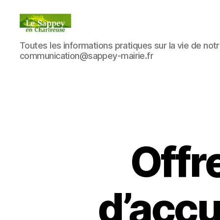
Blog
Toutes les informations pratiques sur la vie de notre
du
communication@sappey-mairie.fr
sappey
en
Chartreuse
Offr
d’accu