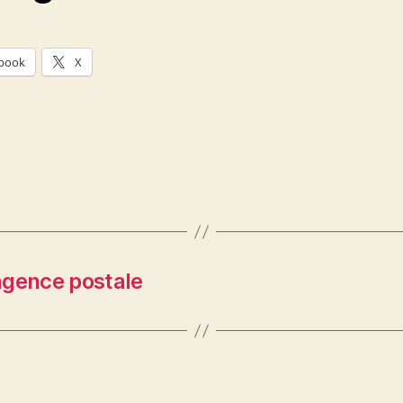
book
X
’agence postale