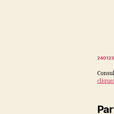
240123
Consult
cliquez
Par