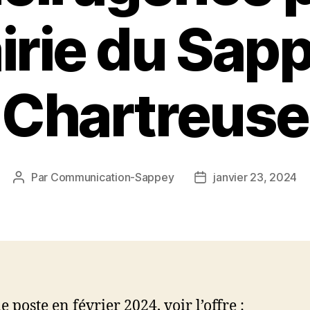
irie du Sap
Chartreuse
Par
Communication-Sappey
janvier 23, 2024
Auteur
Date
de
de
l’article
l’article
e poste en février 2024, voir l’offre :