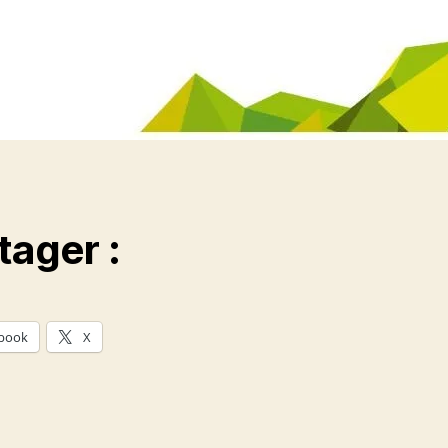
tager :
book
X