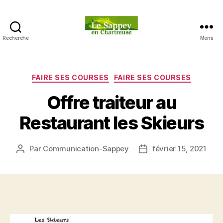
Recherche
Menu
Blog
du
sappey
en
Catégories
FAIRE SES COURSES
FAIRE SES COURSES
Chartreuse
Offre traiteur au
Restaurant les Skieurs
Par
Communication-Sappey
février 15, 2021
Auteur
Date
de
de
l’article
l’article