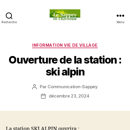
Recherche
Menu
Blog
du
sappey
en
Catégories
INFORMATION VIE DE VILLAGE
Chartreuse
Ouverture de la station :
ski alpin
Par
Communication-Sappey
Auteur
de
décembre 23, 2024
Date
l’article
de
l’article
La station SKI ALPIN ouvrira :