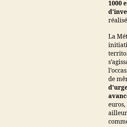
1000 
d’inv
réalis
La Mét
initia
territo
s’agis
l’occa
de mêm
d’urge
avanc
euros, 
ailleu
comme