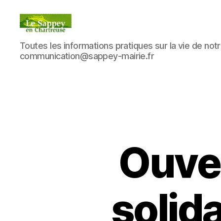
Blog
Toutes les informations pratiques sur la vie de notre
du
communication@sappey-mairie.fr
sappey
en
Chartreuse
Ouver
solid