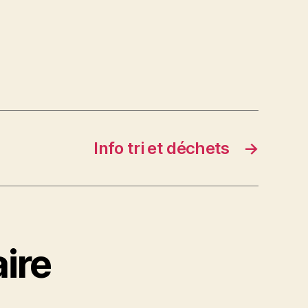
Info tri et déchets
→
ire