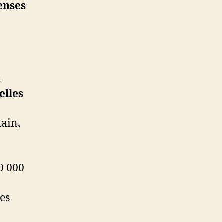
enses
u
elles
hain,
0 000
des