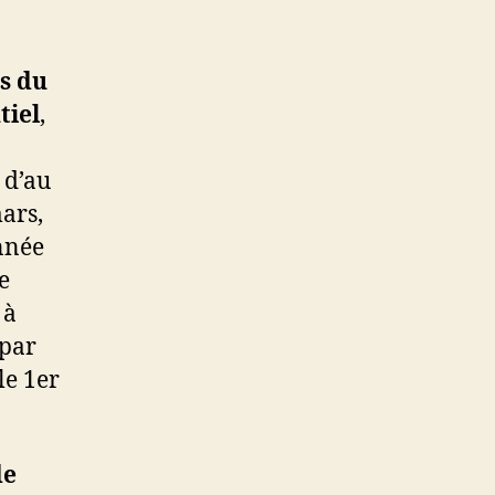
s du
tiel
,
 d’au
ars,
nnée
e
 à
 par
le 1er
de