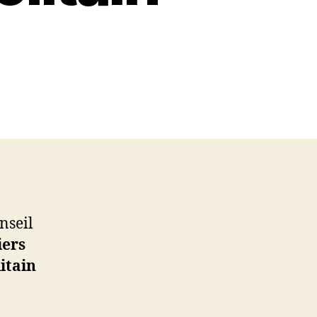
nseil
iers
itain