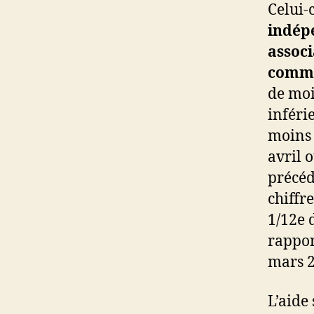
Celui-
indép
assoc
comme
de moin
inféri
moins 
avril 
précéd
chiffr
1/12e 
rapport
mars 2
L’aide