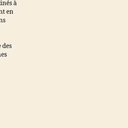
inés à
nt en
ns
 des
nes