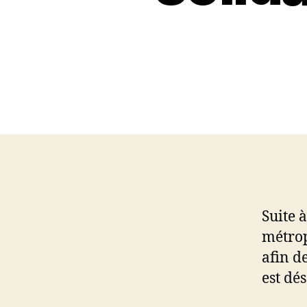
Suite 
métrop
afin d
est dé