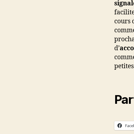
signal
facili
cours 
commer
procha
d’
acco
commer
petite
Par
Face