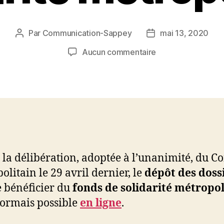
Par
Communication-Sappey
mai 13, 2020
Auteur
Date
de
de
sur
Aucun commentaire
l’article
l’article
Ouverture
du
fonds
de
solidarité
métropolitain
à la délibération, adoptée à l’unanimité, du Co
olitain le 29 avril dernier, le
dépôt des doss
e bénéficier du
fonds de solidarité métropol
sormais possible
en ligne
.