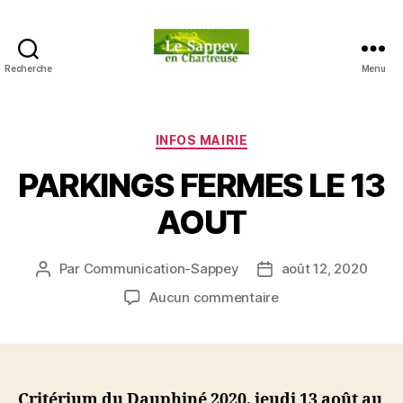
Recherche
Menu
Blog
du
sappey
en
Catégories
INFOS MAIRIE
Chartreuse
PARKINGS FERMES LE 13
AOUT
Par
Communication-Sappey
août 12, 2020
Auteur
Date
de
de
sur
Aucun commentaire
l’article
l’article
PARKINGS
FERMES
LE
13
AOUT
Critérium du Dauphiné 2020, jeudi 13 août au