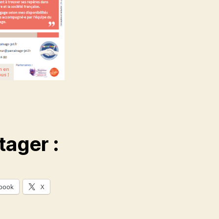
tager :
book
X