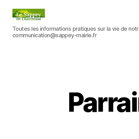
Blog
Toutes les informations pratiques sur la vie de notre
du
communication@sappey-mairie.fr
sappey
en
Chartreuse
Parrai