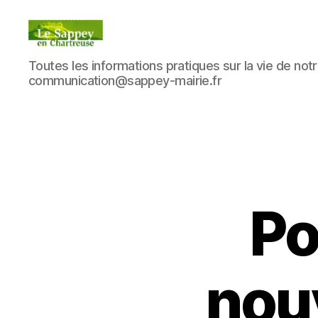
Blog
Toutes les informations pratiques sur la vie de notre
du
communication@sappey-mairie.fr
sappey
en
Chartreuse
Po
nou