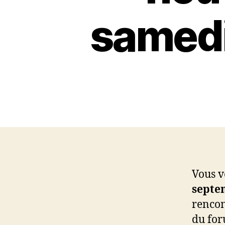
samedi
Vous v
septe
rencon
du for