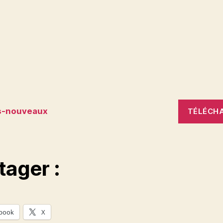
s-nouveaux
TÉLÉCH
tager :
book
X