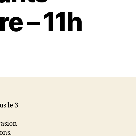
e – 11h
us le
3
casion
ons.