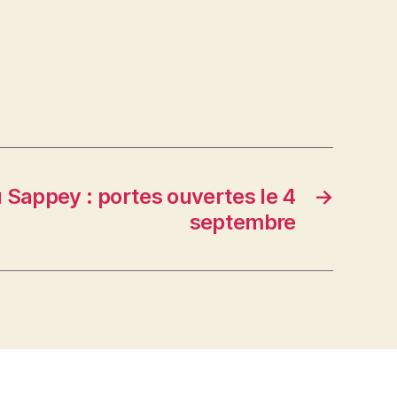
 Sappey : portes ouvertes le 4
→
septembre