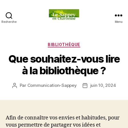
Recherche
Menu
Blog
du
sappey
en
Catégories
BIBLIOTHÈQUE
Chartreuse
Que souhaitez-vous lire
à la bibliothèque ?
Par
Communication-Sappey
juin 10, 2024
Auteur
Date
de
de
l’article
l’article
Afin de connaître vos envies et habitudes, pour
vous permettre de partager vos idées et