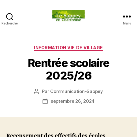
Recherche
Menu
Blog
du
sappey
en
Catégories
INFORMATION VIE DE VILLAGE
Chartreuse
Rentrée scolaire
2025/26
Par
Communication-Sappey
Auteur
de
septembre 26, 2024
Date
l’article
de
l’article
Recensement des effectifs des écoles