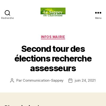
Recherche
Menu
Blog
du
sappey
en
Catégories
INFOS MAIRIE
Chartreuse
Second tour des
élections recherche
assesseurs
Par
Communication-Sappey
juin 24, 2021
Auteur
Date
de
de
l’article
l’article