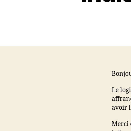
Bonjou
Le log
affran
avoir 
Merci 