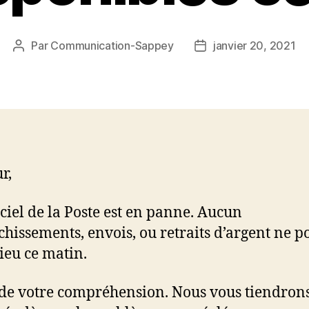
Par
Communication-Sappey
janvier 20, 2021
Auteur
Date
de
de
l’article
l’article
r,
iciel de la Poste est en panne. Aucun
chissements, envois, ou retraits d’argent ne p
lieu ce matin.
de votre compréhension. Nous vous tiendron