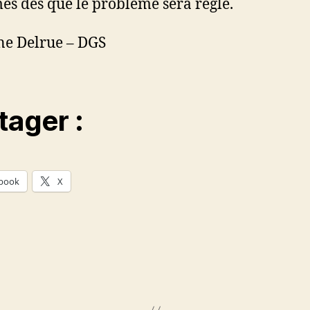
és dès que le problème sera réglé.
ne Delrue – DGS
tager :
book
X