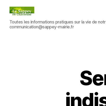
Blog
Toutes les informations pratiques sur la vie de notre
du
communication@sappey-mairie.fr
sappey
en
Chartreuse
Se
indi