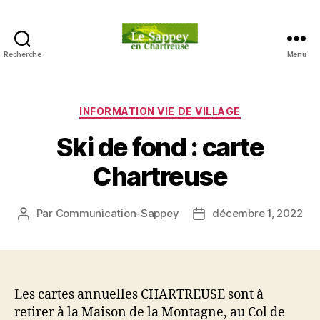
Recherche
Menu
Blog
du
sappey
en
Catégories
INFORMATION VIE DE VILLAGE
Chartreuse
Ski de fond : carte
Chartreuse
Par
Communication-Sappey
décembre 1, 2022
Auteur
Date
de
de
l’article
l’article
Les cartes annuelles CHARTREUSE sont à
retirer à la Maison de la Montagne, au Col de