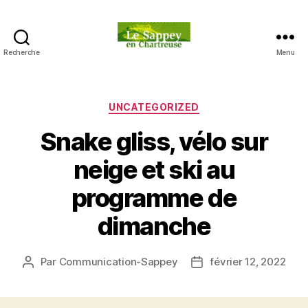
Recherche
Menu
Blog
du
sappey
en
Catégories
UNCATEGORIZED
Chartreuse
Snake gliss, vélo sur
neige et ski au
programme de
dimanche
Par
Communication-Sappey
février 12, 2022
Auteur
Date
de
de
l’article
l’article