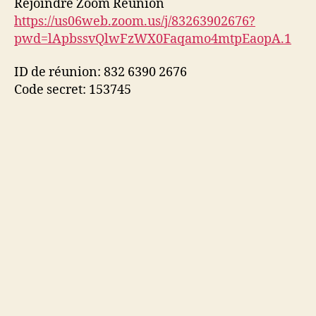
Rejoindre Zoom Réunion
https://us06web.zoom.us/j/83263902676?
pwd=lApbssvQlwFzWX0Faqamo4mtpEaopA.1
ID de réunion: 832 6390 2676
Code secret: 153745