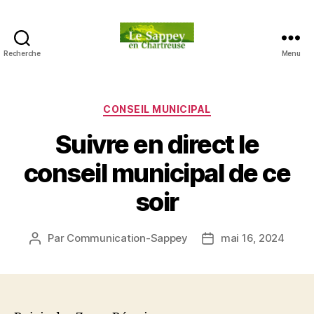
Recherche
Menu
Blog
du
sappey
en
Catégories
CONSEIL MUNICIPAL
Chartreuse
Suivre en direct le
conseil municipal de ce
soir
Par
Communication-Sappey
mai 16, 2024
Auteur
Date
de
de
l’article
l’article